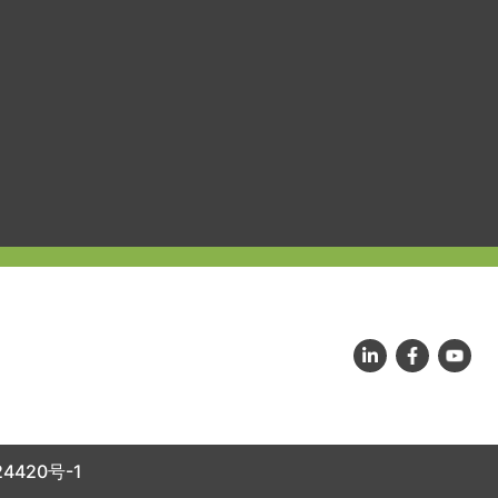
24420号-1