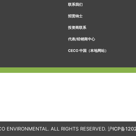
联系我们
招贤纳士
投资商联系
代表/经销商中心
CECO 中国（本地网站）
CO ENVIRONMENTAL. ALL RIGHTS RESERVED.
沪ICP备120